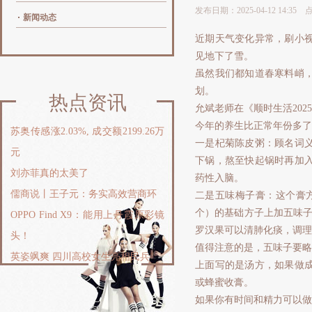
发布日期：2025-04-12 14:35
新闻动态
近期天气变化异常，刷小
见地下了雪。
虽然我们都知道春寒料峭，
划。
热点资讯
允斌老师在《顺时生活202
今年的养生比正常年份多了
苏奥传感涨2.03%, 成交额2199.26万
一是杞菊陈皮粥：顾名词
元
下锅，熬至快起锅时再加
刘亦菲真的太美了
药性入脑。
儒商说丨王子元：务实高效营商环
二是五味梅子膏：这个膏方是
个）的基础方子上加五味子
OPPO Find X9：能用上丹霞原彩镜
罗汉果可以清肺化痰，调理
头！
值得注意的是，五味子要略
英姿飒爽 四川高校女生亮相民兵
上面写的是汤方，如果做成
或蜂蜜收膏。
如果你有时间和精力可以做