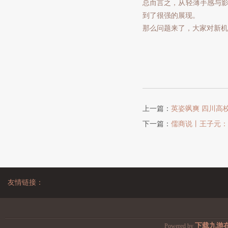
总而言之，从轻薄手感与影
到了很强的展现。
那么问题来了，大家对新机
上一篇：
英姿飒爽 四川高
下一篇：
儒商说丨王子元：
友情链接：
下载九游
Powered by