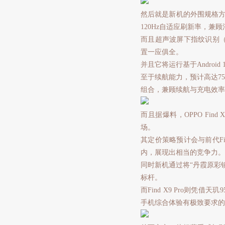
然后就是新机的外围规格方面
120Hz自适应刷新率，兼
而且超声波屏下指纹识别（解
置一应俱全。
并且它将运行基于Androi
至于续航能力，预计高达750
组合，兼顾续航与充电效率
而且据爆料，OPPO Fi
场。
其定价策略预计会与前代Fin
内，展现出相当的竞争力。
同时新机通过将“丹霞原彩
标杆。
而Find X9 Pro则凭
手机综合体验有极致要求的