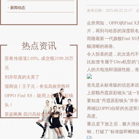
新闻动态
发布日期：2025-09-22 22:57
众所周知，OPPO的Fin
片，再到与哈苏的深度联名
而随着新一代旗舰Find
热点资讯
幅清晰的画卷。
令人惊喜的是，此次迭代不
苏奥传感涨2.03%, 成交额2199.26万
比如曾专属于Ultra机型的
元
人的大电池和顶级性能，准
刘亦菲真的太美了
首先是从标准版的信息来说，本次
儒商说丨王子元：务实高效营商环
上那颗丹霞原彩镜头”这一
OPPO Find X9：能用上丹霞原彩镜
要知道“丹霞原彩镜头”并
头！
再辅以OPPO自研的先进
英姿飒爽 四川高校女生亮相民兵
高度。
重点是下放之后，极大强
锏，打破了“标准版即阉割